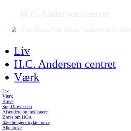
H.C. Andersen centret
The Hans Christian Andersen Centr
Liv
H.C. Andersen centret
Værk
Liv
Værk
Breve
Søg i brevbasen
Afsendere og modtagere
Breve om HCA
Ikke tidligere trykte breve
Alle breve