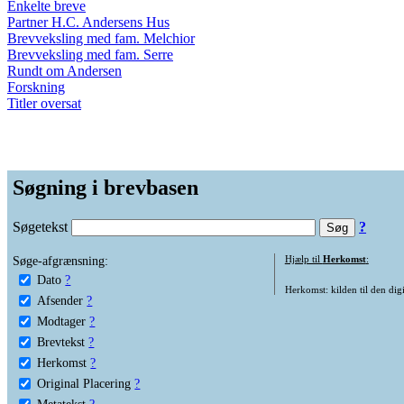
Enkelte breve
Partner H.C. Andersens Hus
Brevveksling med fam. Melchior
Brevveksling med fam. Serre
Rundt om Andersen
Forskning
Titler oversat
Søgning i brevbasen
Søgetekst
?
Søge-afgrænsning:
Hjælp til
Herkomst
:
Dato
?
Herkomst: kilden til den digi
Afsender
?
Modtager
?
Brevtekst
?
Herkomst
?
Original Placering
?
Metatekst
?