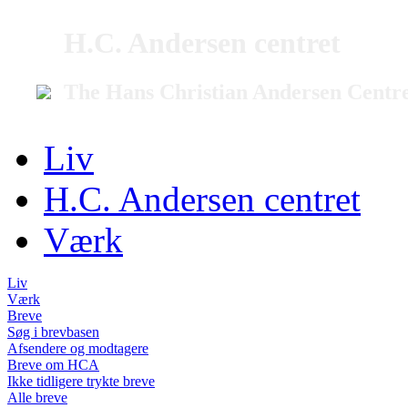
H.C. Andersen centret
The Hans Christian Andersen Centr
Liv
H.C. Andersen centret
Værk
Liv
Værk
Breve
Søg i brevbasen
Afsendere og modtagere
Breve om HCA
Ikke tidligere trykte breve
Alle breve