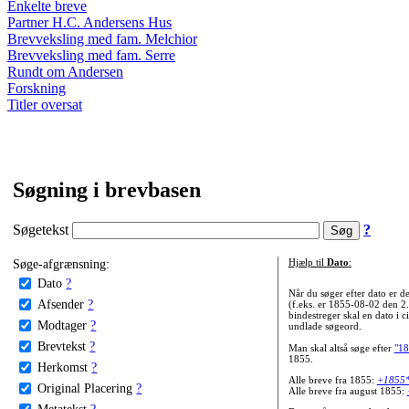
Enkelte breve
Partner H.C. Andersens Hus
Brevveksling med fam. Melchior
Brevveksling med fam. Serre
Rundt om Andersen
Forskning
Titler oversat
Søgning i brevbasen
Søgetekst
?
Søge-afgrænsning:
Hjælp til
Dato
:
Dato
?
Når du søger efter dato er
Afsender
?
(f.eks. er 1855-08-02 den 2
bindestreger skal en dato i c
Modtager
?
undlade søgeord.
Brevtekst
?
Man skal altså søge efter
"18
1855.
Herkomst
?
Alle breve fra 1855:
+1855
Original Placering
?
Alle breve fra august 1855:
Metatekst
?