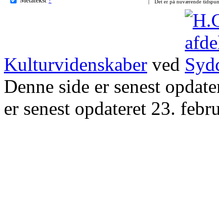
Det er på nuværende tidspun
Kulturvidenskaber
ved
Denne side er senest opdat
er senest opdateret 23. febr