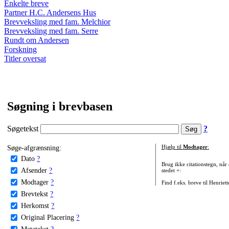
Enkelte breve
Partner H.C. Andersens Hus
Brevveksling med fam. Melchior
Brevveksling med fam. Serre
Rundt om Andersen
Forskning
Titler oversat
Søgning i brevbasen
Søgetekst
?
Søge-afgrænsning:
Hjælp til
Modtager
:
Dato
?
Brug ikke citationstegn, når
Afsender
?
stedet +:
Modtager
?
Find f.eks. breve til Henriet
Brevtekst
?
Herkomst
?
Original Placering
?
Metatekst
?