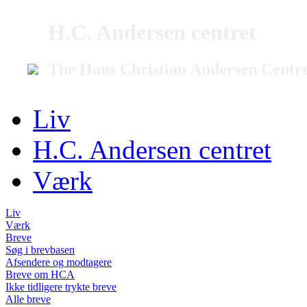
H.C. Andersen centret
The Hans Christian Andersen Centr
Liv
H.C. Andersen centret
Værk
Liv
Værk
Breve
Søg i brevbasen
Afsendere og modtagere
Breve om HCA
Ikke tidligere trykte breve
Alle breve