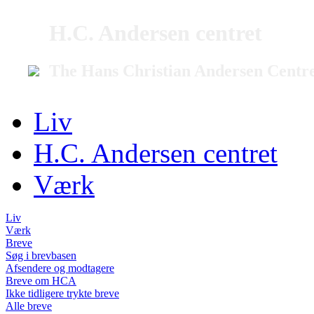
H.C. Andersen centret
The Hans Christian Andersen Centr
Liv
H.C. Andersen centret
Værk
Liv
Værk
Breve
Søg i brevbasen
Afsendere og modtagere
Breve om HCA
Ikke tidligere trykte breve
Alle breve