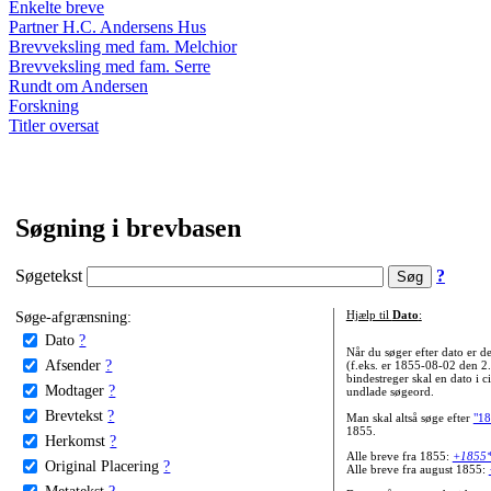
Enkelte breve
Partner H.C. Andersens Hus
Brevveksling med fam. Melchior
Brevveksling med fam. Serre
Rundt om Andersen
Forskning
Titler oversat
Søgning i brevbasen
Søgetekst
?
Søge-afgrænsning:
Hjælp til
Dato
:
Dato
?
Når du søger efter dato er
Afsender
?
(f.eks. er 1855-08-02 den 2
bindestreger skal en dato i c
Modtager
?
undlade søgeord.
Brevtekst
?
Man skal altså søge efter
"18
1855.
Herkomst
?
Alle breve fra 1855:
+1855
Original Placering
?
Alle breve fra august 1855:
Metatekst
?