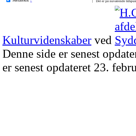
Det er på nuværende tidspun
Kulturvidenskaber
ved
Denne side er senest opdat
er senest opdateret 23. febr