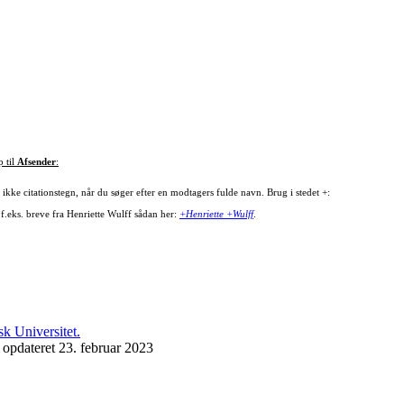
p til
Afsender
:
ikke citationstegn, når du søger efter en modtagers fulde navn. Brug i stedet +:
 f.eks. breve fra Henriette Wulff sådan her:
+Henriette +Wulff
.
 opdateret 23. februar 2023