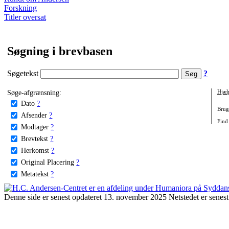
Forskning
Titler oversat
Søgning i brevbasen
Søgetekst
?
Søge-afgrænsning:
Hjæl
Dato
?
Brug 
Afsender
?
Find
Modtager
?
Brevtekst
?
Herkomst
?
Original Placering
?
Metatekst
?
Denne side er senest opdateret 13. november 2025 Netstedet er senest