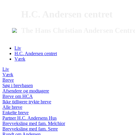
H.C. Andersen centret
The Hans Christian Andersen Centr
Liv
H.C. Andersen centret
Værk
Liv
Værk
Breve
Søg i brevbasen
Afsendere og modtagere
Breve om HCA
Ikke tidligere trykte breve
Alle breve
Enkelte breve
Partner H.C. Andersens Hus
Brevveksling med fam. Melchior
Brevveksling med fam. Serre
Rundt om Andersen