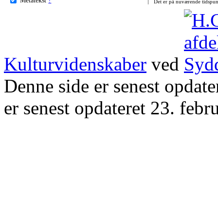
Det er på nuværende tidspun
Kulturvidenskaber
ved
Denne side er senest opdat
er senest opdateret 23. febr