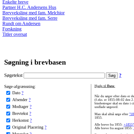
Enkelte breve
Partner H.C. Andersens Hus
Brevveksling med fam. Melchior
Brevveksling med fam. Serre
Rundt om Andersen
Forskning
Titler oversat
Søgning i brevbasen
Søgetekst
?
Søge-afgrænsning:
Hjælp til
Dato
:
Dato
?
Når du søger efter dato er
Afsender
?
(f.eks. er 1855-08-02 den 2
bindestreger skal en dato i c
Modtager
?
undlade søgeord.
Brevtekst
?
Man skal altså søge efter
"18
1855.
Herkomst
?
Alle breve fra 1855:
+1855
Original Placering
?
Alle breve fra august 1855:
Metatekst
?