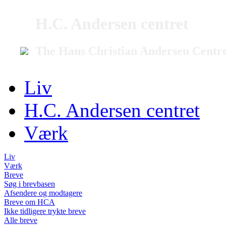
H.C. Andersen centret
The Hans Christian Andersen Centr
Liv
H.C. Andersen centret
Værk
Liv
Værk
Breve
Søg i brevbasen
Afsendere og modtagere
Breve om HCA
Ikke tidligere trykte breve
Alle breve