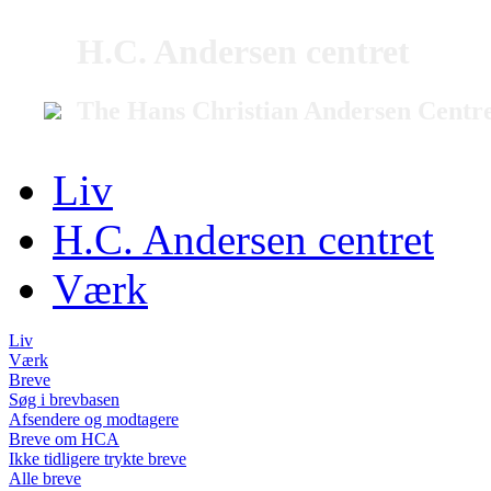
H.C. Andersen centret
The Hans Christian Andersen Centr
Liv
H.C. Andersen centret
Værk
Liv
Værk
Breve
Søg i brevbasen
Afsendere og modtagere
Breve om HCA
Ikke tidligere trykte breve
Alle breve