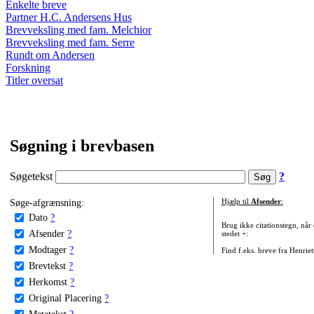
Enkelte breve
Partner H.C. Andersens Hus
Brevveksling med fam. Melchior
Brevveksling med fam. Serre
Rundt om Andersen
Forskning
Titler oversat
Søgning i brevbasen
Søgetekst
?
Søge-afgrænsning:
Hjælp til
Afsender
:
Dato
?
Brug ikke citationstegn, når
Afsender
?
stedet +:
Modtager
?
Find f.eks. breve fra Henrie
Brevtekst
?
Herkomst
?
Original Placering
?
Metatekst
?