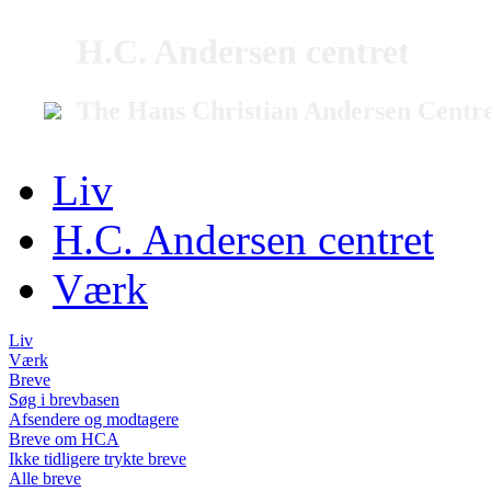
H.C. Andersen centret
The Hans Christian Andersen Centr
Liv
H.C. Andersen centret
Værk
Liv
Værk
Breve
Søg i brevbasen
Afsendere og modtagere
Breve om HCA
Ikke tidligere trykte breve
Alle breve