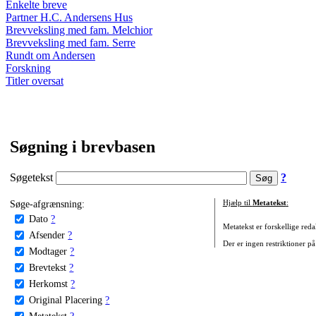
Enkelte breve
Partner H.C. Andersens Hus
Brevveksling med fam. Melchior
Brevveksling med fam. Serre
Rundt om Andersen
Forskning
Titler oversat
Søgning i brevbasen
Søgetekst
?
Søge-afgrænsning:
Hjælp til
Metatekst
:
Dato
?
Metatekst er forskellige reda
Afsender
?
Der er ingen restriktioner på
Modtager
?
Brevtekst
?
Herkomst
?
Original Placering
?
Metatekst
?