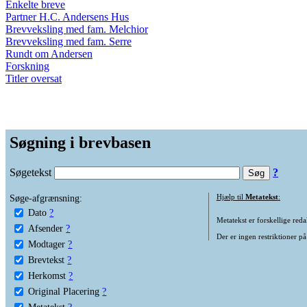
Enkelte breve
Partner H.C. Andersens Hus
Brevveksling med fam. Melchior
Brevveksling med fam. Serre
Rundt om Andersen
Forskning
Titler oversat
Søgning i brevbasen
Søgetekst
?
Søge-afgrænsning:
Hjælp til
Metatekst
:
Dato
?
Metatekst er forskellige reda
Afsender
?
Der er ingen restriktioner på
Modtager
?
Brevtekst
?
Herkomst
?
Original Placering
?
Metatekst
?