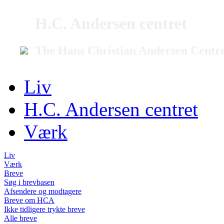
H.C. Andersen centret
The Hans Christian Andersen Centr
Liv
H.C. Andersen centret
Værk
Liv
Værk
Breve
Søg i brevbasen
Afsendere og modtagere
Breve om HCA
Ikke tidligere trykte breve
Alle breve