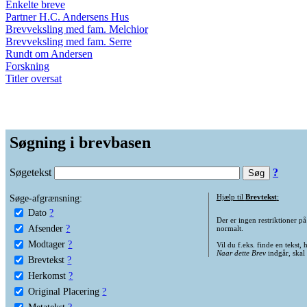
Enkelte breve
Partner H.C. Andersens Hus
Brevveksling med fam. Melchior
Brevveksling med fam. Serre
Rundt om Andersen
Forskning
Titler oversat
Søgning i brevbasen
Søgetekst
?
Søge-afgrænsning:
Hjælp til
Brevtekst
:
Dato
?
Der er ingen restriktioner p
Afsender
?
normalt.
Modtager
?
Vil du f.eks. finde en tekst,
Naar dette Brev
indgår, skal
Brevtekst
?
Herkomst
?
Original Placering
?
Metatekst
?