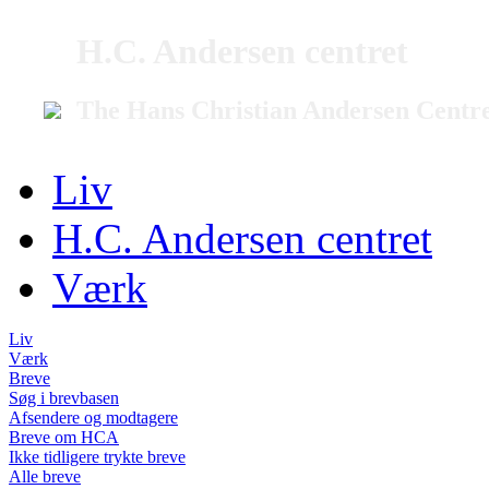
H.C. Andersen centret
The Hans Christian Andersen Centr
Liv
H.C. Andersen centret
Værk
Liv
Værk
Breve
Søg i brevbasen
Afsendere og modtagere
Breve om HCA
Ikke tidligere trykte breve
Alle breve