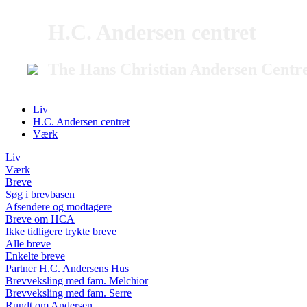
H.C. Andersen centret
The Hans Christian Andersen Centr
Liv
H.C. Andersen centret
Værk
Liv
Værk
Breve
Søg i brevbasen
Afsendere og modtagere
Breve om HCA
Ikke tidligere trykte breve
Alle breve
Enkelte breve
Partner H.C. Andersens Hus
Brevveksling med fam. Melchior
Brevveksling med fam. Serre
Rundt om Andersen