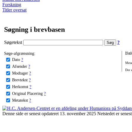
Forskning
Titler oversat
Søgning i brevbasen
Søgetekst
?
Søge-afgrænsning:
Hjæl
Dato
?
Metat
Afsender
?
Der e
Modtager
?
Brevtekst
?
Herkomst
?
Original Placering
?
Metatekst
?
Denne side er senest opdateret 13. november 2025 Netstedet er senest