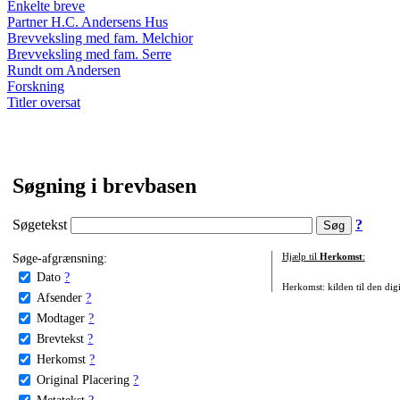
Enkelte breve
Partner H.C. Andersens Hus
Brevveksling med fam. Melchior
Brevveksling med fam. Serre
Rundt om Andersen
Forskning
Titler oversat
Søgning i brevbasen
Søgetekst
?
Søge-afgrænsning:
Hjælp til
Herkomst
:
Dato
?
Herkomst: kilden til den digi
Afsender
?
Modtager
?
Brevtekst
?
Herkomst
?
Original Placering
?
Metatekst
?