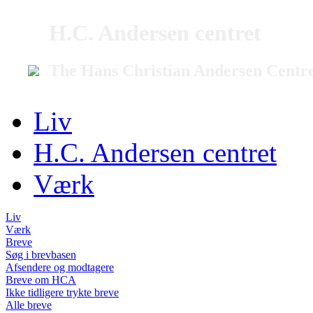
H.C. Andersen centret
The Hans Christian Andersen Centr
Liv
H.C. Andersen centret
Værk
Liv
Værk
Breve
Søg i brevbasen
Afsendere og modtagere
Breve om HCA
Ikke tidligere trykte breve
Alle breve