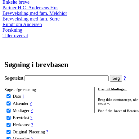
Enkelte breve
Partner H.C. Andersens Hus
Brevveksling med fam. Melchior
Brevveksling med fam. Serre
Rundt om Andersen
Forskning
Titler oversat
Søgning i brevbasen
Søgetekst
?
Søge-afgrænsning:
Hjælp til
Modtager
:
Dato
?
Brug ikke citationstegn, når
Afsender
?
stedet +:
Modtager
?
Find f.eks. breve til Henriet
Brevtekst
?
Herkomst
?
Original Placering
?
Metatekst
?