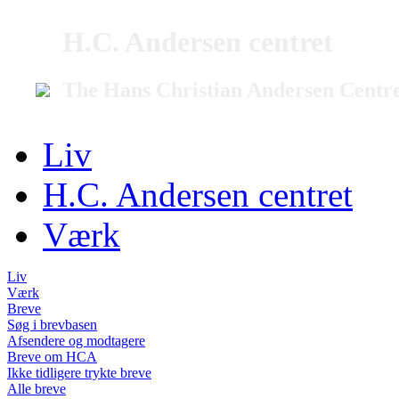
H.C. Andersen centret
The Hans Christian Andersen Centr
Liv
H.C. Andersen centret
Værk
Liv
Værk
Breve
Søg i brevbasen
Afsendere og modtagere
Breve om HCA
Ikke tidligere trykte breve
Alle breve