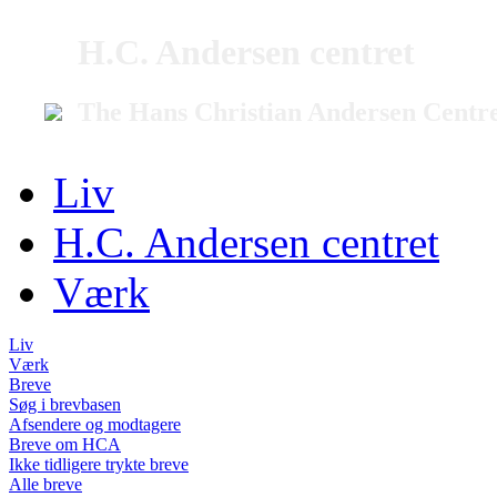
H.C. Andersen centret
The Hans Christian Andersen Centr
Liv
H.C. Andersen centret
Værk
Liv
Værk
Breve
Søg i brevbasen
Afsendere og modtagere
Breve om HCA
Ikke tidligere trykte breve
Alle breve