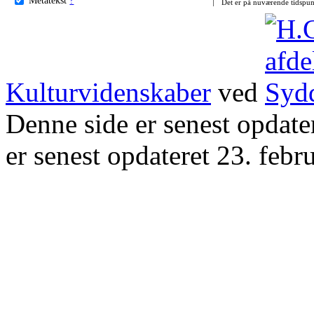
Det er på nuværende tidspun
Kulturvidenskaber
ved
Denne side er senest opdat
er senest opdateret 23. febr