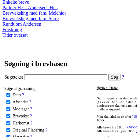
Enkelte breve
Partner H.C. Andersens Hus
Brevveksling med fam. Melchior
Brevveksling med fam. Serre
Rundt om Andersen
Forskning
Titler oversat
Søgning i brevbasen
Søgetekst
?
Søge-afgrænsning:
Hjælp til
Dato
:
Dato
?
Når du søger efter dato er
Afsender
?
(f.eks. er 1855-08-02 den 2
bindestreger skal en dato i c
Modtager
?
undlade søgeord.
Brevtekst
?
Man skal altså søge efter
"18
1855.
Herkomst
?
Alle breve fra 1855:
+1855
Original Placering
?
Alle breve fra august 1855:
Metatekst
?