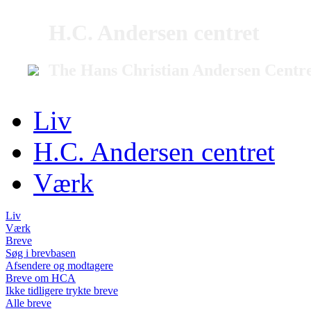
H.C. Andersen centret
The Hans Christian Andersen Centr
Liv
H.C. Andersen centret
Værk
Liv
Værk
Breve
Søg i brevbasen
Afsendere og modtagere
Breve om HCA
Ikke tidligere trykte breve
Alle breve