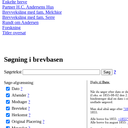
Enkelte breve
Partner H.C. Andersens Hus
Brevveksling med fam. Melchior
Brevveksling med fam. Serre
Rundt om Andersen
Forskning
Titler oversat
Søgning i brevbasen
Søgetekst
?
Søge-afgrænsning:
Hjælp til
Dato
:
Dato
?
Når du søger efter dato er
Afsender
?
(f.eks. er 1855-08-02 den 2
bindestreger skal en dato i c
Modtager
?
undlade søgeord.
Brevtekst
?
Man skal altså søge efter
"18
1855.
Herkomst
?
Alle breve fra 1855:
+1855
Original Placering
?
Alle breve fra august 1855:
Metatekst
?