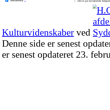
Det er på nuværende tidspun
Kulturvidenskaber
ved
Denne side er senest opdat
er senest opdateret 23. febr