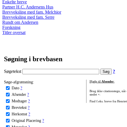
Enkelte breve
Partner H.C. Andersens Hus
Brevveksling med fam. Melchior
Brevveksling med fam. Serre
Rundt om Andersen
Forskning
Titler oversat
Søgning i brevbasen
Søgetekst
?
Søge-afgrænsning:
Hjælp til
Afsender
:
Dato
?
Brug ikke citationstegn, når
Afsender
?
stedet +:
Modtager
?
Find f.eks. breve fra Henrie
Brevtekst
?
Herkomst
?
Original Placering
?
Metatekst
?