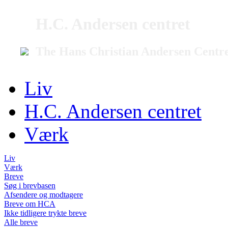
H.C. Andersen centret
The Hans Christian Andersen Centr
Liv
H.C. Andersen centret
Værk
Liv
Værk
Breve
Søg i brevbasen
Afsendere og modtagere
Breve om HCA
Ikke tidligere trykte breve
Alle breve