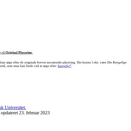
p til
Original Placering
:
kan søge efter de originale breves nuværende placering. Det kunne f.eks. være
Det Kongelige
otek
, som man kan finde ved at søge efter:
kongelig*
.
 opdateret 23. februar 2023