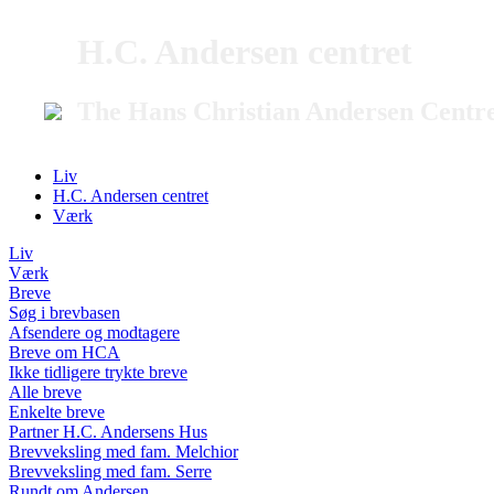
H.C. Andersen centret
The Hans Christian Andersen Centr
Liv
H.C. Andersen centret
Værk
Liv
Værk
Breve
Søg i brevbasen
Afsendere og modtagere
Breve om HCA
Ikke tidligere trykte breve
Alle breve
Enkelte breve
Partner H.C. Andersens Hus
Brevveksling med fam. Melchior
Brevveksling med fam. Serre
Rundt om Andersen