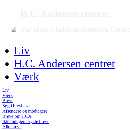
H.C. Andersen centret
The Hans Christian Andersen Centr
Liv
H.C. Andersen centret
Værk
Liv
Værk
Breve
Søg i brevbasen
Afsendere og modtagere
Breve om HCA
Ikke tidligere trykte breve
Alle breve