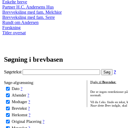
Enkelte breve
Partner H.C. Andersens Hus
Brevveksling med fam. Melchior
Brevveksling med fam. Serre
Rundt om Andersen
Forskning
Titler oversat
Søgning i brevbasen
Søgetekst
?
Søge-afgrænsning:
Hjælp til
Brevtekst
:
Dato
?
Der er ingen restriktioner p
Afsender
?
normalt.
Modtager
?
Vil du f.eks. finde en tekst,
Naar dette Brev
indgår, skal
Brevtekst
?
Herkomst
?
Original Placering
?
Metatekst
?