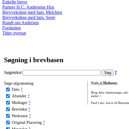
Enkelte breve
Partner H.C. Andersens Hus
Brevveksling med fam. Melchior
Brevveksling med fam. Serre
Rundt om Andersen
Forskning
Titler oversat
Søgning i brevbasen
Søgetekst
?
Søge-afgrænsning:
Hjælp til
Modtager
:
Dato
?
Brug ikke citationstegn, når
Afsender
?
stedet +:
Modtager
?
Find f.eks. breve til Henriet
Brevtekst
?
Herkomst
?
Original Placering
?
Metatekst
?