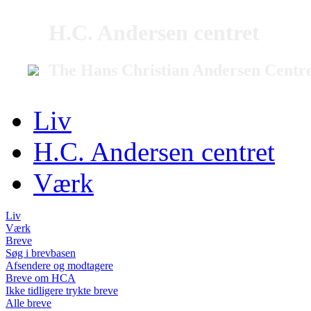
H.C. Andersen centret
The Hans Christian Andersen Centr
Liv
H.C. Andersen centret
Værk
Liv
Værk
Breve
Søg i brevbasen
Afsendere og modtagere
Breve om HCA
Ikke tidligere trykte breve
Alle breve