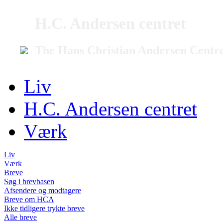
H.C. Andersen centret
The Hans Christian Andersen Centr
Liv
H.C. Andersen centret
Værk
Liv
Værk
Breve
Søg i brevbasen
Afsendere og modtagere
Breve om HCA
Ikke tidligere trykte breve
Alle breve