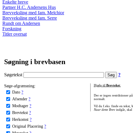
Enkelte breve
Partner H.C. Andersens Hus
Brevveksling med fam. Melchior
Brevveksling med fam. Serre
Rundt om Andersen
Forskning
Titler oversat
Søgning i brevbasen
Søgetekst
?
Søge-afgrænsning:
Hjælp til
Brevtekst
:
Dato
?
Der er ingen restriktioner p
Afsender
?
normalt.
Modtager
?
Vil du f.eks. finde en tekst,
Naar dette Brev
indgår, skal
Brevtekst
?
Herkomst
?
Original Placering
?
Metatekst
?