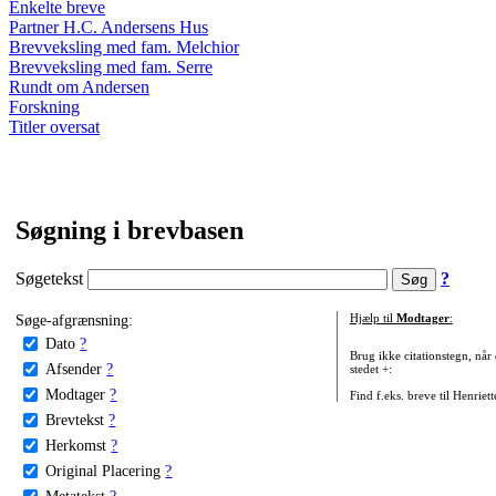
Enkelte breve
Partner H.C. Andersens Hus
Brevveksling med fam. Melchior
Brevveksling med fam. Serre
Rundt om Andersen
Forskning
Titler oversat
Søgning i brevbasen
Søgetekst
?
Søge-afgrænsning:
Hjælp til
Modtager
:
Dato
?
Brug ikke citationstegn, når
Afsender
?
stedet +:
Modtager
?
Find f.eks. breve til Henriet
Brevtekst
?
Herkomst
?
Original Placering
?
Metatekst
?