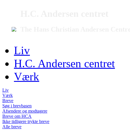
H.C. Andersen centret
The Hans Christian Andersen Centr
Liv
H.C. Andersen centret
Værk
Liv
Værk
Breve
Søg i brevbasen
Afsendere og modtagere
Breve om HCA
Ikke tidligere trykte breve
Alle breve