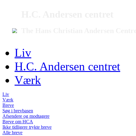
H.C. Andersen centret
The Hans Christian Andersen Centr
Liv
H.C. Andersen centret
Værk
Liv
Værk
Breve
Søg i brevbasen
Afsendere og modtagere
Breve om HCA
Ikke tidligere trykte breve
Alle breve