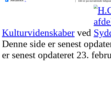
Det er på nuværende tidspun
Kulturvidenskaber
ved
Denne side er senest opdat
er senest opdateret 23. febr