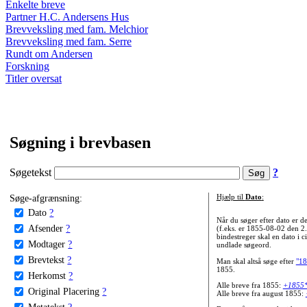
Enkelte breve
Partner H.C. Andersens Hus
Brevveksling med fam. Melchior
Brevveksling med fam. Serre
Rundt om Andersen
Forskning
Titler oversat
Søgning i brevbasen
Søgetekst
?
Søge-afgrænsning:
Hjælp til
Dato
:
Dato
?
Når du søger efter dato er
Afsender
?
(f.eks. er 1855-08-02 den 2
bindestreger skal en dato i c
Modtager
?
undlade søgeord.
Brevtekst
?
Man skal altså søge efter
"18
1855.
Herkomst
?
Alle breve fra 1855:
+1855
Original Placering
?
Alle breve fra august 1855:
Metatekst
?