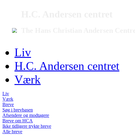
H.C. Andersen centret
The Hans Christian Andersen Centr
Liv
H.C. Andersen centret
Værk
Liv
Værk
Breve
Søg i brevbasen
Afsendere og modtagere
Breve om HCA
Ikke tidligere trykte breve
Alle breve