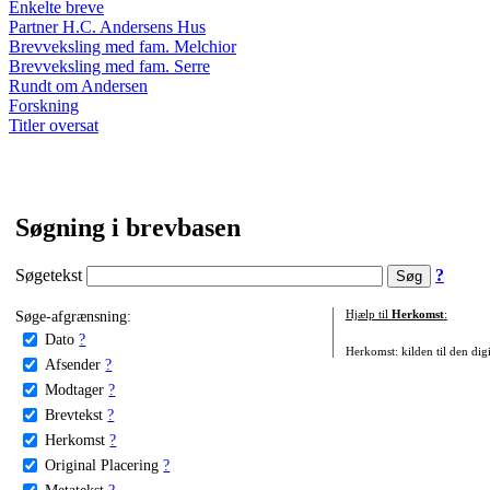
Enkelte breve
Partner H.C. Andersens Hus
Brevveksling med fam. Melchior
Brevveksling med fam. Serre
Rundt om Andersen
Forskning
Titler oversat
Søgning i brevbasen
Søgetekst
?
Søge-afgrænsning:
Hjælp til
Herkomst
:
Dato
?
Herkomst: kilden til den digi
Afsender
?
Modtager
?
Brevtekst
?
Herkomst
?
Original Placering
?
Metatekst
?