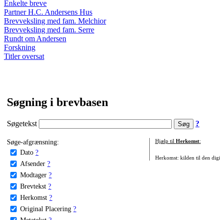
Enkelte breve
Partner H.C. Andersens Hus
Brevveksling med fam. Melchior
Brevveksling med fam. Serre
Rundt om Andersen
Forskning
Titler oversat
Søgning i brevbasen
Søgetekst
?
Søge-afgrænsning:
Hjælp til
Herkomst
:
Dato
?
Herkomst: kilden til den digi
Afsender
?
Modtager
?
Brevtekst
?
Herkomst
?
Original Placering
?
Metatekst
?