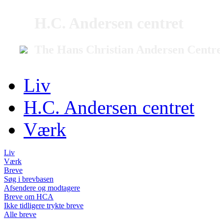
H.C. Andersen centret
The Hans Christian Andersen Centr
Liv
H.C. Andersen centret
Værk
Liv
Værk
Breve
Søg i brevbasen
Afsendere og modtagere
Breve om HCA
Ikke tidligere trykte breve
Alle breve