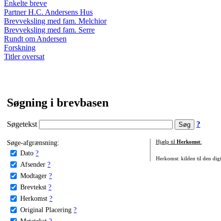
Enkelte breve
Partner H.C. Andersens Hus
Brevveksling med fam. Melchior
Brevveksling med fam. Serre
Rundt om Andersen
Forskning
Titler oversat
Søgning i brevbasen
Søgetekst
?
Søge-afgrænsning:
Hjælp til
Herkomst
:
Dato
?
Herkomst: kilden til den digi
Afsender
?
Modtager
?
Brevtekst
?
Herkomst
?
Original Placering
?
Metatekst
?