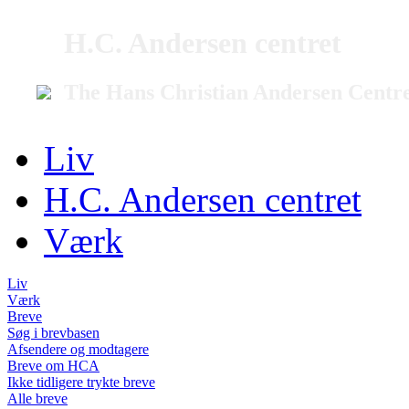
H.C. Andersen centret
The Hans Christian Andersen Centr
Liv
H.C. Andersen centret
Værk
Liv
Værk
Breve
Søg i brevbasen
Afsendere og modtagere
Breve om HCA
Ikke tidligere trykte breve
Alle breve