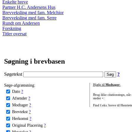
Enkelte breve
Partner H.C. Andersens Hus
Brevveksling med fam. Melchior
Brevveksling med fam. Serre
Rundt om Andersen
Forskning
Titler oversat
Søgning i brevbasen
Søgetekst
?
Søge-afgrænsning:
Hjælp til
Modtager
:
Dato
?
Brug ikke citationstegn, når
Afsender
?
stedet +:
Modtager
?
Find f.eks. breve til Henriet
Brevtekst
?
Herkomst
?
Original Placering
?
Metatekst
?