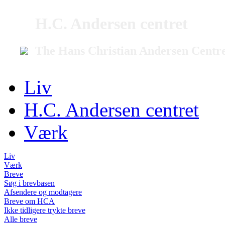
H.C. Andersen centret
The Hans Christian Andersen Centr
Liv
H.C. Andersen centret
Værk
Liv
Værk
Breve
Søg i brevbasen
Afsendere og modtagere
Breve om HCA
Ikke tidligere trykte breve
Alle breve