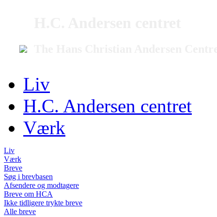
H.C. Andersen centret
The Hans Christian Andersen Centr
Liv
H.C. Andersen centret
Værk
Liv
Værk
Breve
Søg i brevbasen
Afsendere og modtagere
Breve om HCA
Ikke tidligere trykte breve
Alle breve