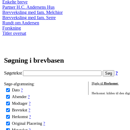
Enkelte breve
Partner H.C. Andersens Hus
Brevveksling med fam. Melchior
Brevveksling med fam. Serre
Rundt om Andersen
Forskning
Titler oversat
Søgning i brevbasen
Søgetekst
?
Søge-afgrænsning:
Hjælp til
Herkomst
:
Dato
?
Herkomst: kilden til den digi
Afsender
?
Modtager
?
Brevtekst
?
Herkomst
?
Original Placering
?
Metatekst
?