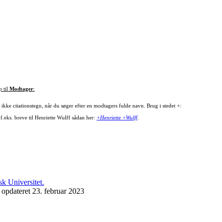
p til
Modtager
:
ikke citationstegn, når du søger efter en modtagers fulde navn. Brug i stedet +:
f.eks. breve til Henriette Wulff sådan her:
+Henriette +Wulff
.
 opdateret 23. februar 2023