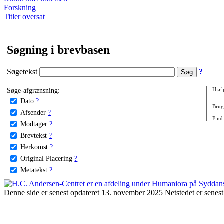
Forskning
Titler oversat
Søgning i brevbasen
Søgetekst
?
Søge-afgrænsning:
Hjæl
Dato
?
Brug 
Afsender
?
Find 
Modtager
?
Brevtekst
?
Herkomst
?
Original Placering
?
Metatekst
?
Denne side er senest opdateret 13. november 2025 Netstedet er senest