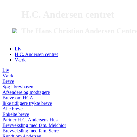
H.C. Andersen centret
The Hans Christian Andersen Centr
Liv
H.C. Andersen centret
Værk
Liv
Værk
Breve
Søg i brevbasen
Afsendere og modtagere
Breve om HCA
Ikke tidligere trykte breve
Alle breve
Enkelte breve
Partner H.C. Andersens Hus
Brevveksling med fam. Melchior
Brevveksling med fam. Serre
Rundt om Andersen