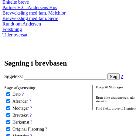
Enkelte breve
Partner H.C. Andersens Hus
Brevveksling med fam. Melchior
Brevveksling med fam. Serre
Rundt om Andersen
Forskning
Titler oversat
Søgning i brevbasen
Søgetekst
?
Søge-afgrænsning:
Hjælp til
Modtager
:
Dato
?
Brug ikke citationstegn, når
Afsender
?
stedet +:
Modtager
?
Find f.eks. breve til Henriet
Brevtekst
?
Herkomst
?
Original Placering
?
Metatekst
?