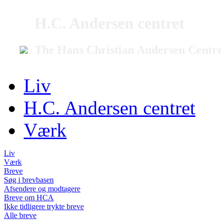
H.C. Andersen centret
The Hans Christian Andersen Centr
Liv
H.C. Andersen centret
Værk
Liv
Værk
Breve
Søg i brevbasen
Afsendere og modtagere
Breve om HCA
Ikke tidligere trykte breve
Alle breve