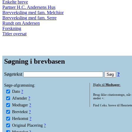
Enkelte breve
Partner H.C. Andersens Hus
Brevveksling med fam. Melchior
Brevveksling med fam. Serre
Rundt om Andersen
Forskning
Titler oversat
Søgning i brevbasen
Søgetekst
?
Søge-afgrænsning:
Hjælp til
Modtager
:
Dato
?
Brug ikke citationstegn, når
Afsender
?
stedet +:
Modtager
?
Find f.eks. breve til Henriet
Brevtekst
?
Herkomst
?
Original Placering
?
Metatekst
?