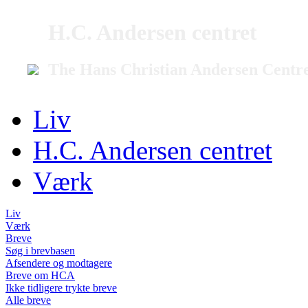
H.C. Andersen centret
The Hans Christian Andersen Centr
Liv
H.C. Andersen centret
Værk
Liv
Værk
Breve
Søg i brevbasen
Afsendere og modtagere
Breve om HCA
Ikke tidligere trykte breve
Alle breve