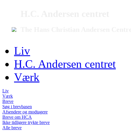
H.C. Andersen centret
The Hans Christian Andersen Centr
Liv
H.C. Andersen centret
Værk
Liv
Værk
Breve
Søg i brevbasen
Afsendere og modtagere
Breve om HCA
Ikke tidligere trykte breve
Alle breve