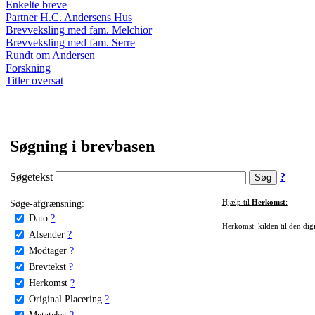
Enkelte breve
Partner H.C. Andersens Hus
Brevveksling med fam. Melchior
Brevveksling med fam. Serre
Rundt om Andersen
Forskning
Titler oversat
Søgning i brevbasen
Søgetekst
?
Søge-afgrænsning:
Hjælp til
Herkomst
:
Dato
?
Herkomst: kilden til den digi
Afsender
?
Modtager
?
Brevtekst
?
Herkomst
?
Original Placering
?
Metatekst
?