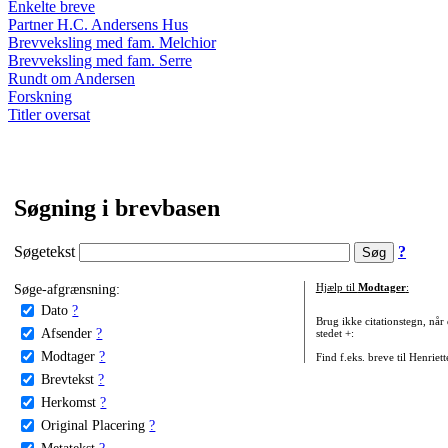
Enkelte breve
Partner H.C. Andersens Hus
Brevveksling med fam. Melchior
Brevveksling med fam. Serre
Rundt om Andersen
Forskning
Titler oversat
Søgning i brevbasen
Søgetekst
?
Søge-afgrænsning:
Hjælp til
Modtager
:
Dato
?
Brug ikke citationstegn, når
Afsender
?
stedet +:
Modtager
?
Find f.eks. breve til Henriet
Brevtekst
?
Herkomst
?
Original Placering
?
Metatekst
?