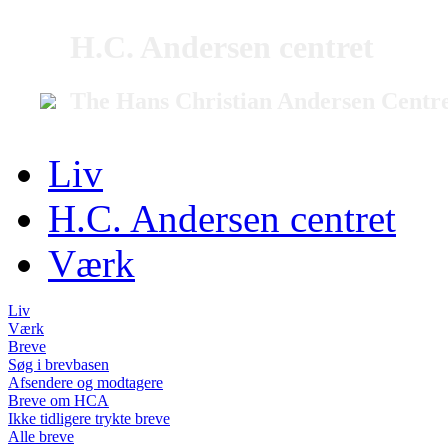
H.C. Andersen centret
The Hans Christian Andersen Centr
Liv
H.C. Andersen centret
Værk
Liv
Værk
Breve
Søg i brevbasen
Afsendere og modtagere
Breve om HCA
Ikke tidligere trykte breve
Alle breve