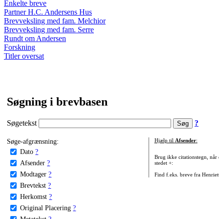
Enkelte breve
Partner H.C. Andersens Hus
Brevveksling med fam. Melchior
Brevveksling med fam. Serre
Rundt om Andersen
Forskning
Titler oversat
Søgning i brevbasen
Søgetekst
?
Søge-afgrænsning:
Hjælp til
Afsender
:
Dato
?
Brug ikke citationstegn, når
Afsender
?
stedet +:
Modtager
?
Find f.eks. breve fra Henrie
Brevtekst
?
Herkomst
?
Original Placering
?
Metatekst
?