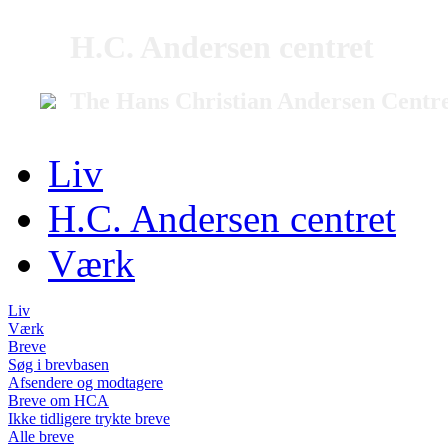
H.C. Andersen centret
The Hans Christian Andersen Centr
Liv
H.C. Andersen centret
Værk
Liv
Værk
Breve
Søg i brevbasen
Afsendere og modtagere
Breve om HCA
Ikke tidligere trykte breve
Alle breve