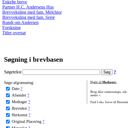
Enkelte breve
Partner H.C. Andersens Hus
Brevveksling med fam. Melchior
Brevveksling med fam. Serre
Rundt om Andersen
Forskning
Titler oversat
Søgning i brevbasen
Søgetekst
?
Søge-afgrænsning:
Hjælp til
Modtager
:
Dato
?
Brug ikke citationstegn, når
Afsender
?
stedet +:
Modtager
?
Find f.eks. breve til Henriet
Brevtekst
?
Herkomst
?
Original Placering
?
Metatekst
?