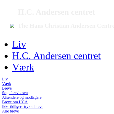
H.C. Andersen centret
The Hans Christian Andersen Centr
Liv
H.C. Andersen centret
Værk
Liv
Værk
Breve
Søg i brevbasen
Afsendere og modtagere
Breve om HCA
Ikke tidligere trykte breve
Alle breve