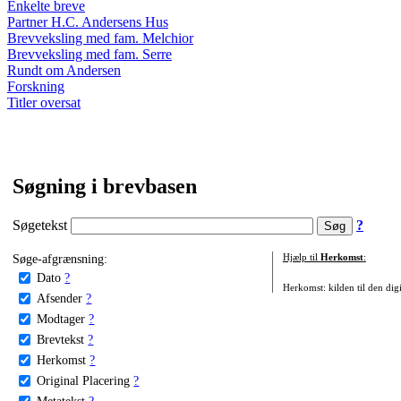
Enkelte breve
Partner H.C. Andersens Hus
Brevveksling med fam. Melchior
Brevveksling med fam. Serre
Rundt om Andersen
Forskning
Titler oversat
Søgning i brevbasen
Søgetekst
?
Søge-afgrænsning:
Hjælp til
Herkomst
:
Dato
?
Herkomst: kilden til den digi
Afsender
?
Modtager
?
Brevtekst
?
Herkomst
?
Original Placering
?
Metatekst
?