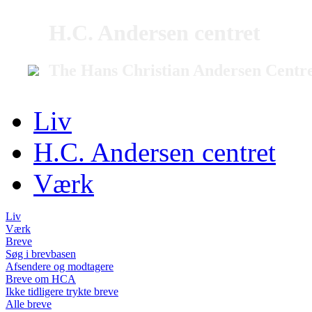
H.C. Andersen centret
The Hans Christian Andersen Centr
Liv
H.C. Andersen centret
Værk
Liv
Værk
Breve
Søg i brevbasen
Afsendere og modtagere
Breve om HCA
Ikke tidligere trykte breve
Alle breve