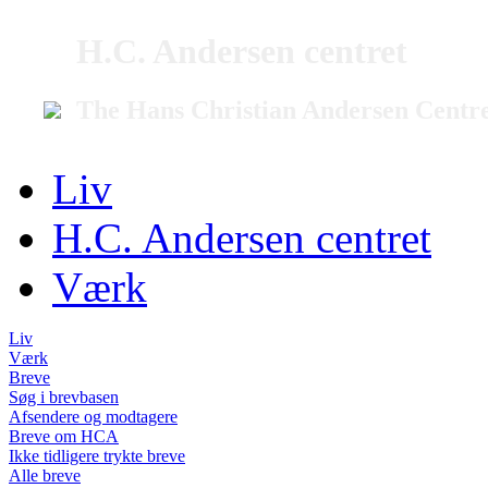
H.C. Andersen centret
The Hans Christian Andersen Centr
Liv
H.C. Andersen centret
Værk
Liv
Værk
Breve
Søg i brevbasen
Afsendere og modtagere
Breve om HCA
Ikke tidligere trykte breve
Alle breve