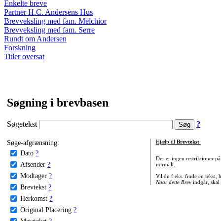
Enkelte breve
Partner H.C. Andersens Hus
Brevveksling med fam. Melchior
Brevveksling med fam. Serre
Rundt om Andersen
Forskning
Titler oversat
Søgning i brevbasen
Søgetekst
?
Søge-afgrænsning:
Hjælp til
Brevtekst
:
Dato
?
Der er ingen restriktioner p
Afsender
?
normalt.
Modtager
?
Vil du f.eks. finde en tekst,
Naar dette Brev
indgår, skal
Brevtekst
?
Herkomst
?
Original Placering
?
Metatekst
?