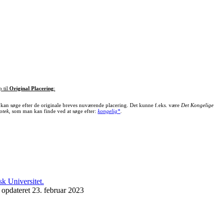
p til
Original Placering
:
kan søge efter de originale breves nuværende placering. Det kunne f.eks. være
Det Kongelige
otek
, som man kan finde ved at søge efter:
kongelig*
.
 opdateret 23. februar 2023