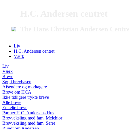
H.C. Andersen centret
The Hans Christian Andersen Centr
Liv
H.C. Andersen centret
Værk
Liv
Værk
Breve
Søg i brevbasen
Afsendere og modtagere
Breve om HCA
Ikke tidligere trykte breve
Alle breve
Enkelte breve
Partner H.C. Andersens Hus
Brevveksling med fam. Melchior
Brevveksling med fam. Serre
Rundt om Andersen