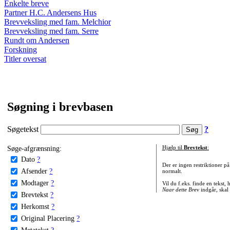
Enkelte breve
Partner H.C. Andersens Hus
Brevveksling med fam. Melchior
Brevveksling med fam. Serre
Rundt om Andersen
Forskning
Titler oversat
Søgning i brevbasen
Søgetekst
?
Søge-afgrænsning:
Hjælp til
Brevtekst
:
Dato
?
Der er ingen restriktioner p
Afsender
?
normalt.
Modtager
?
Vil du f.eks. finde en tekst,
Naar dette Brev
indgår, skal
Brevtekst
?
Herkomst
?
Original Placering
?
Metatekst
?