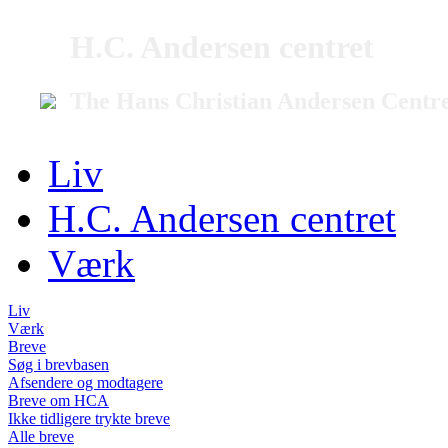
H.C. Andersen centret
The Hans Christian Andersen Centr
Liv
H.C. Andersen centret
Værk
Liv
Værk
Breve
Søg i brevbasen
Afsendere og modtagere
Breve om HCA
Ikke tidligere trykte breve
Alle breve