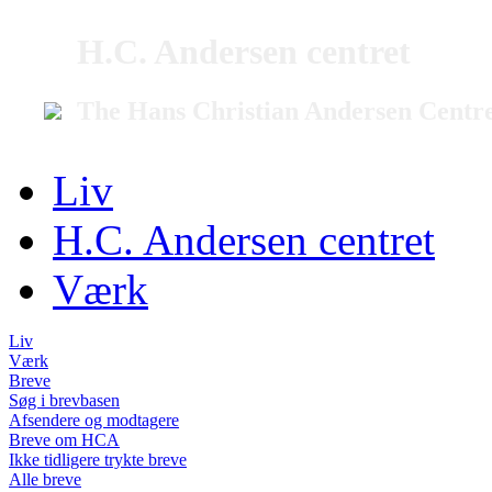
H.C. Andersen centret
The Hans Christian Andersen Centr
Liv
H.C. Andersen centret
Værk
Liv
Værk
Breve
Søg i brevbasen
Afsendere og modtagere
Breve om HCA
Ikke tidligere trykte breve
Alle breve