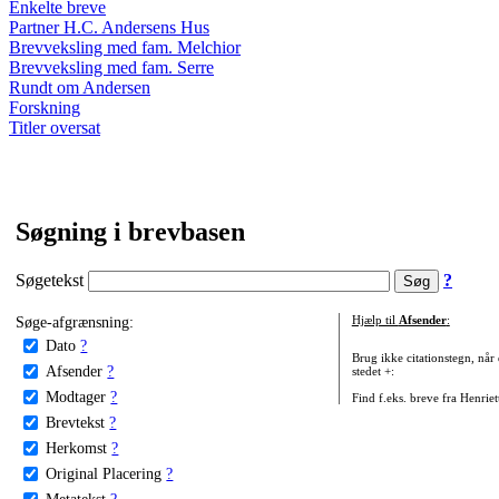
Enkelte breve
Partner H.C. Andersens Hus
Brevveksling med fam. Melchior
Brevveksling med fam. Serre
Rundt om Andersen
Forskning
Titler oversat
Søgning i brevbasen
Søgetekst
?
Søge-afgrænsning:
Hjælp til
Afsender
:
Dato
?
Brug ikke citationstegn, når
Afsender
?
stedet +:
Modtager
?
Find f.eks. breve fra Henrie
Brevtekst
?
Herkomst
?
Original Placering
?
Metatekst
?