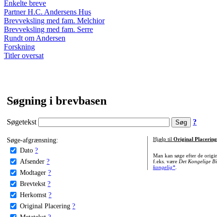
Enkelte breve
Partner H.C. Andersens Hus
Brevveksling med fam. Melchior
Brevveksling med fam. Serre
Rundt om Andersen
Forskning
Titler oversat
Søgning i brevbasen
Søgetekst
?
Søge-afgrænsning:
Hjælp til
Original Placering
Dato
?
Man kan søge efter de origi
Afsender
?
f.eks. være
Det Kongelige Bi
kongelig*
.
Modtager
?
Brevtekst
?
Herkomst
?
Original Placering
?
Metatekst
?