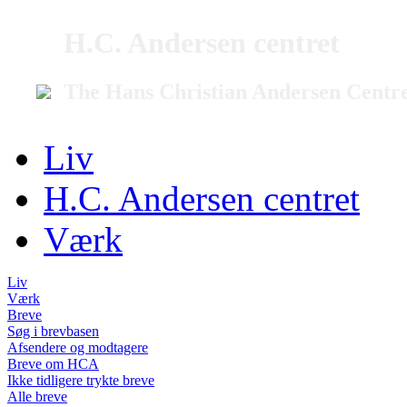
H.C. Andersen centret
The Hans Christian Andersen Centr
Liv
H.C. Andersen centret
Værk
Liv
Værk
Breve
Søg i brevbasen
Afsendere og modtagere
Breve om HCA
Ikke tidligere trykte breve
Alle breve