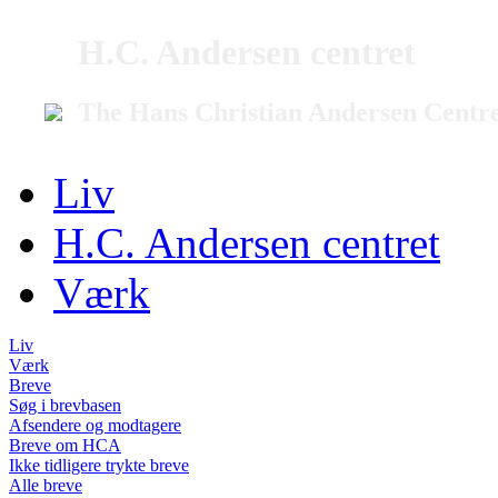
H.C. Andersen centret
The Hans Christian Andersen Centr
Liv
H.C. Andersen centret
Værk
Liv
Værk
Breve
Søg i brevbasen
Afsendere og modtagere
Breve om HCA
Ikke tidligere trykte breve
Alle breve