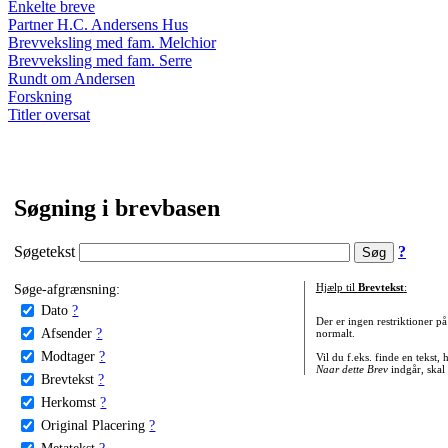
Enkelte breve
Partner H.C. Andersens Hus
Brevveksling med fam. Melchior
Brevveksling med fam. Serre
Rundt om Andersen
Forskning
Titler oversat
Søgning i brevbasen
Søgetekst
?
Søge-afgrænsning:
Hjælp til
Brevtekst
:
Dato
?
Der er ingen restriktioner p
Afsender
?
normalt.
Modtager
?
Vil du f.eks. finde en tekst,
Naar dette Brev
indgår, skal
Brevtekst
?
Herkomst
?
Original Placering
?
Metatekst
?