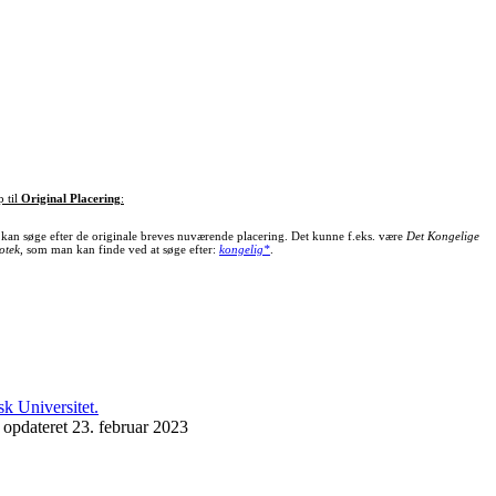
p til
Original Placering
:
kan søge efter de originale breves nuværende placering. Det kunne f.eks. være
Det Kongelige
otek
, som man kan finde ved at søge efter:
kongelig*
.
 opdateret 23. februar 2023