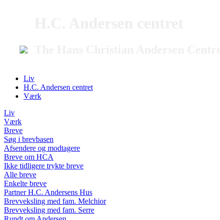
H.C. Andersen centret
The Hans Christian Andersen Centr
Liv
H.C. Andersen centret
Værk
Liv
Værk
Breve
Søg i brevbasen
Afsendere og modtagere
Breve om HCA
Ikke tidligere trykte breve
Alle breve
Enkelte breve
Partner H.C. Andersens Hus
Brevveksling med fam. Melchior
Brevveksling med fam. Serre
Rundt om Andersen