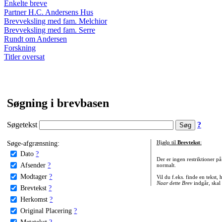
Enkelte breve
Partner H.C. Andersens Hus
Brevveksling med fam. Melchior
Brevveksling med fam. Serre
Rundt om Andersen
Forskning
Titler oversat
Søgning i brevbasen
Søgetekst
?
Søge-afgrænsning:
Hjælp til
Brevtekst
:
Dato
?
Der er ingen restriktioner p
Afsender
?
normalt.
Modtager
?
Vil du f.eks. finde en tekst,
Naar dette Brev
indgår, skal
Brevtekst
?
Herkomst
?
Original Placering
?
Metatekst
?