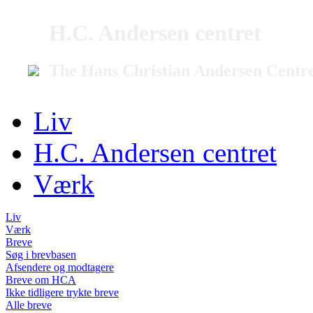
H.C. Andersen centret
The Hans Christian Andersen Centr
Liv
H.C. Andersen centret
Værk
Liv
Værk
Breve
Søg i brevbasen
Afsendere og modtagere
Breve om HCA
Ikke tidligere trykte breve
Alle breve