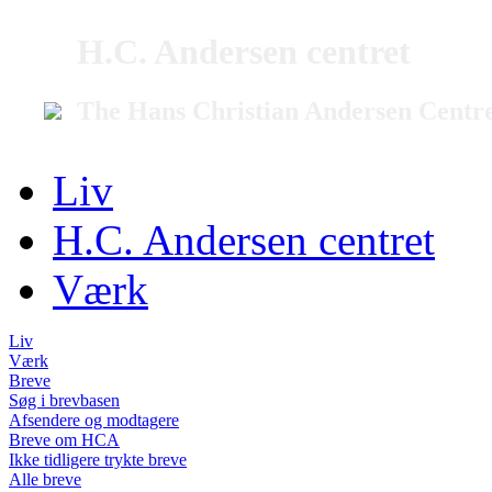
H.C. Andersen centret
The Hans Christian Andersen Centr
Liv
H.C. Andersen centret
Værk
Liv
Værk
Breve
Søg i brevbasen
Afsendere og modtagere
Breve om HCA
Ikke tidligere trykte breve
Alle breve