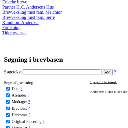
Enkelte breve
Partner H.C. Andersens Hus
Brevveksling med fam. Melchior
Brevveksling med fam. Serre
Rundt om Andersen
Forskning
Titler oversat
Søgning i brevbasen
Søgetekst
?
Søge-afgrænsning:
Hjælp til
Herkomst
:
Dato
?
Herkomst: kilden til den digi
Afsender
?
Modtager
?
Brevtekst
?
Herkomst
?
Original Placering
?
Metatekst
?