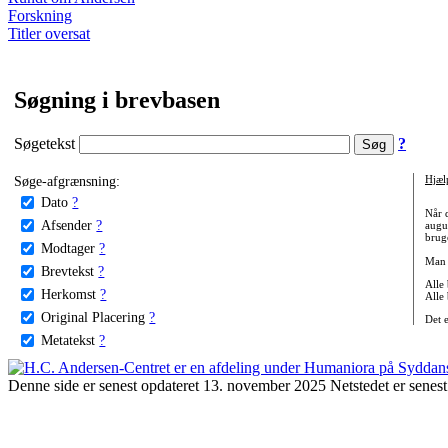
Forskning
Titler oversat
Søgning i brevbasen
Søgetekst
?
Søge-afgrænsning:
Hjæl
Dato
?
Når 
Afsender
?
augu
bruge
Modtager
?
Man 
Brevtekst
?
Alle
Herkomst
?
Alle
Original Placering
?
Det 
Metatekst
?
Denne side er senest opdateret 13. november 2025 Netstedet er senest