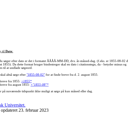
p til
Dato
:
du søger efter dato er det i formatet ÅÅÅÅ-MM-DD, dvs. år-måned-dag. (f.eks. er 1855-08-02 d
st 1855). Da dette format bruger bindestreger skal en dato i citationstegn, da - betyder minus og
s til at undlade søgeord.
skal altså søge efter
"1855-08-02"
for at finde breve fra d. 2. august 1855.
 breve fra 1855:
+1855*
 breve fra august 1855:
+"1855-08"*
er på nuværende tidspunkt ikke muligt at søge på kun måned eller dag.
 opdateret 23. februar 2023