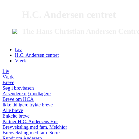
H.C. Andersen centret
The Hans Christian Andersen Centr
Liv
H.C. Andersen centret
Værk
Liv
Værk
Breve
Søg i brevbasen
Afsendere og modtagere
Breve om HCA
Ikke tidligere trykte breve
Alle breve
Enkelte breve
Partner H.C. Andersens Hus
Brevveksling med fam. Melchior
Brevveksling med fam. Serre
Rundt om Andersen