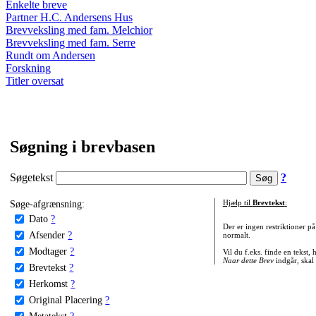
Enkelte breve
Partner H.C. Andersens Hus
Brevveksling med fam. Melchior
Brevveksling med fam. Serre
Rundt om Andersen
Forskning
Titler oversat
Søgning i brevbasen
Søgetekst
?
Søge-afgrænsning:
Hjælp til
Brevtekst
:
Dato
?
Der er ingen restriktioner p
Afsender
?
normalt.
Modtager
?
Vil du f.eks. finde en tekst,
Naar dette Brev
indgår, skal
Brevtekst
?
Herkomst
?
Original Placering
?
Metatekst
?