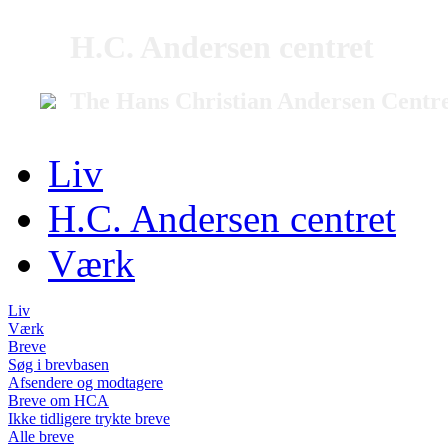
H.C. Andersen centret
The Hans Christian Andersen Centr
Liv
H.C. Andersen centret
Værk
Liv
Værk
Breve
Søg i brevbasen
Afsendere og modtagere
Breve om HCA
Ikke tidligere trykte breve
Alle breve