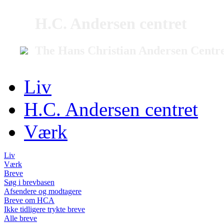
H.C. Andersen centret
The Hans Christian Andersen Centr
Liv
H.C. Andersen centret
Værk
Liv
Værk
Breve
Søg i brevbasen
Afsendere og modtagere
Breve om HCA
Ikke tidligere trykte breve
Alle breve