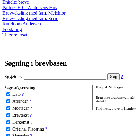
Enkelte breve
Partner H.C. Andersens Hus
Brevveksling med fam. Melchior
Brevveksling med fam. Serre
Rundt om Andersen
Forskning
Titler oversat
Søgning i brevbasen
Søgetekst
?
Søge-afgrænsning:
Hjælp til
Modtager
:
Dato
?
Brug ikke citationstegn, når
Afsender
?
stedet +:
Modtager
?
Find f.eks. breve til Henriet
Brevtekst
?
Herkomst
?
Original Placering
?
Metatekst
?