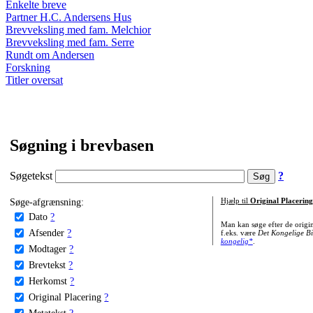
Enkelte breve
Partner H.C. Andersens Hus
Brevveksling med fam. Melchior
Brevveksling med fam. Serre
Rundt om Andersen
Forskning
Titler oversat
Søgning i brevbasen
Søgetekst
?
Søge-afgrænsning:
Hjælp til
Original Placering
Dato
?
Man kan søge efter de origi
Afsender
?
f.eks. være
Det Kongelige Bi
kongelig*
.
Modtager
?
Brevtekst
?
Herkomst
?
Original Placering
?
Metatekst
?