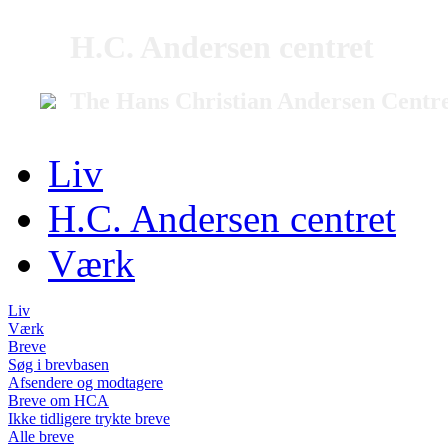
H.C. Andersen centret
The Hans Christian Andersen Centr
Liv
H.C. Andersen centret
Værk
Liv
Værk
Breve
Søg i brevbasen
Afsendere og modtagere
Breve om HCA
Ikke tidligere trykte breve
Alle breve