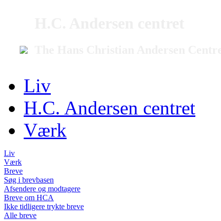
H.C. Andersen centret
The Hans Christian Andersen Centr
Liv
H.C. Andersen centret
Værk
Liv
Værk
Breve
Søg i brevbasen
Afsendere og modtagere
Breve om HCA
Ikke tidligere trykte breve
Alle breve