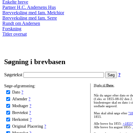
Enkelte breve
Partner H.C. Andersens Hus
Brevveksling med fam. Melchior
Brevveksling med fam. Serre
Rundt om Andersen
Forskning
Titler oversat
Søgning i brevbasen
Søgetekst
?
Søge-afgrænsning:
Hjælp til
Dato
:
Dato
?
Når du søger efter dato er
Afsender
?
(f.eks. er 1855-08-02 den 2
bindestreger skal en dato i c
Modtager
?
undlade søgeord.
Brevtekst
?
Man skal altså søge efter
"18
1855.
Herkomst
?
Alle breve fra 1855:
+1855
Original Placering
?
Alle breve fra august 1855:
Metatekst
?