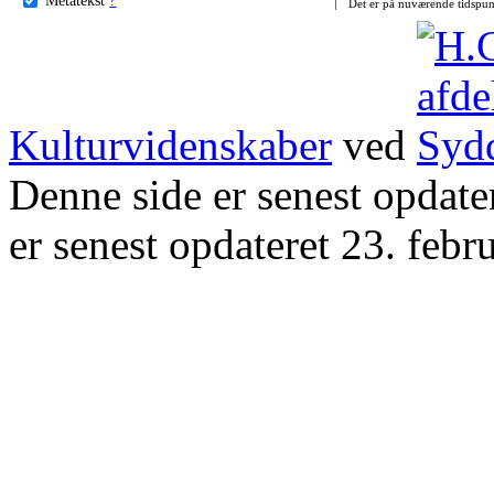
Det er på nuværende tidspun
Kulturvidenskaber
ved
Denne side er senest opdat
er senest opdateret 23. febr