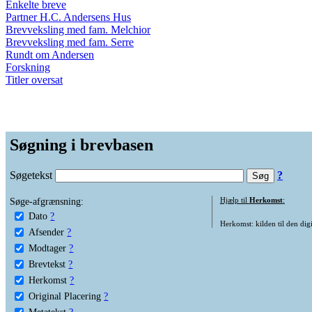
Enkelte breve
Partner H.C. Andersens Hus
Brevveksling med fam. Melchior
Brevveksling med fam. Serre
Rundt om Andersen
Forskning
Titler oversat
Søgning i brevbasen
Søgetekst
?
Søge-afgrænsning:
Hjælp til
Herkomst
:
Dato
?
Herkomst: kilden til den digi
Afsender
?
Modtager
?
Brevtekst
?
Herkomst
?
Original Placering
?
Metatekst
?