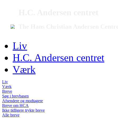
H.C. Andersen centret
The Hans Christian Andersen Centr
Liv
H.C. Andersen centret
Værk
Liv
Værk
Breve
Søg i brevbasen
Afsendere og modtagere
Breve om HCA
Ikke tidligere trykte breve
Alle breve